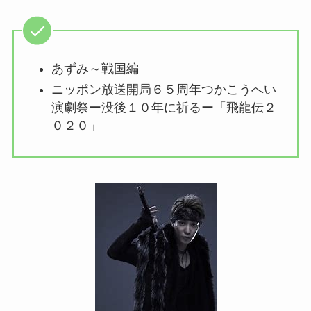
あずみ～戦国編
ニッポン放送開局６５周年つかこうへい
演劇祭ー没後１０年に祈るー「飛龍伝２
０２０」