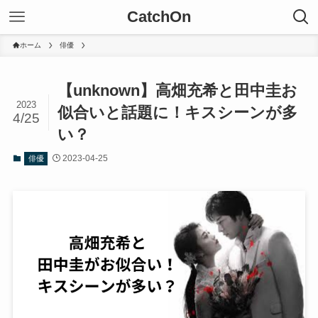
CatchOn
ホーム
俳優
【unknown】高畑充希と田中圭お
2023
似合いと話題に！キスシーンが多
4/25
い？
2023-04-25
俳優