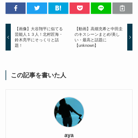
【画像】大谷翔平に似てる
【動画】高畑充希と中田圭
芸能人１３人！北村匠海・
のキスシーンまとめ!美し
鈴木亮平にそっくりと話
い・最高と話題に
題！
【unknown】
この記事を書いた人
aya