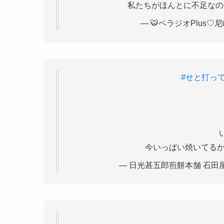
私たちがほんとに不足なの
— 🐯ベラジオPlus♡尼崎店
#せと打っ
今いっぱい焼いてる
— 日光甚五郎煎餅本舗 石田屋【公式