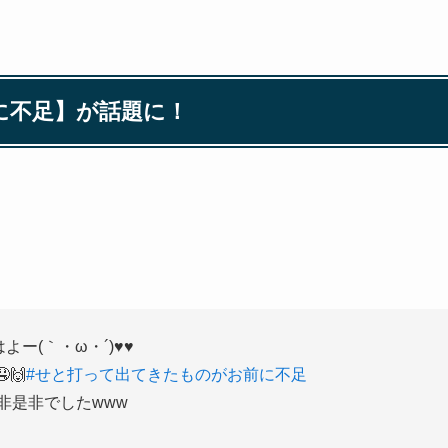
に不足】が話題に！
よー(｀・ω・´)♥️♥️
🙌
#せと打って出てきたものがお前に不足
非是非でしたwww