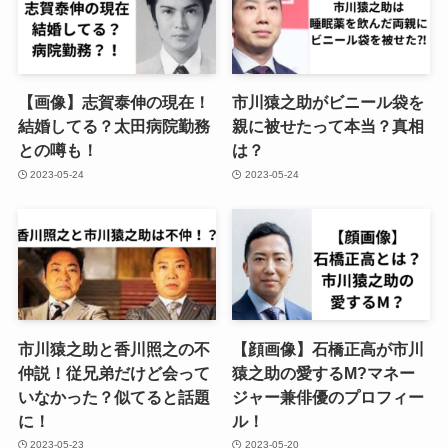
【画像】志賀泰伸の現在！
市川猿之助がビニール袋を
結婚してる？太田病院勤務
親に被せたって本当？真相
との噂も！
は？
2023-05-24
2023-05-24
市川猿之助と香川照之の不
【顔画像】石橋正高が市川
仲説！従兄弟だけど会って
猿之助の愛するM?マネー
いなかった？似てると話題
ジャー兼俳優のプロフィー
に！
ル！
2023-05-23
2023-05-20